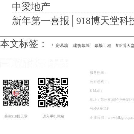
中梁地产
新年第一喜报│918博天堂科技与
本文标签：
厂房幕墙
建筑幕墙
幕墙工程
918博天
联系方式
服务热线：
公司总机：、
E-Mail：
地址：苏州相城经济开发区澄
号楼A座11F
关注918博天堂
进入手机网站
企业官网：
www.blkjgroup.c