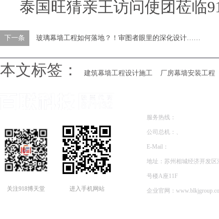
泰国旺猜亲王访问使团莅临9
下一条
玻璃幕墙工程如何落地？！审图者眼里的深化设计……
本文标签：
建筑幕墙工程设计施工
厂房幕墙安装工程
联系方式
服务热线：
公司总机：、
E-Mail：
地址：苏州相城经济开发区澄
号楼A座11F
关注918博天堂
进入手机网站
企业官网：
www.blkjgroup.c